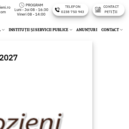
PROGRAM
TELEFON
CONTACT
eni.ro
Luni - Joi 08 - 16:30
.com
0238 750 943
PETIȚII
Vineri 08 - 14:00
L
INSTITUȚII ȘI SERVICII PUBLICE
ANUNȚURI
CONTACT
 2027