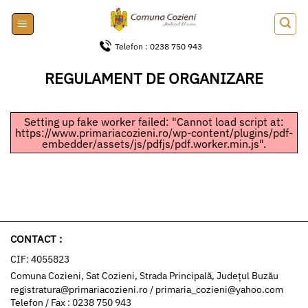
Skip
to
content
Telefon : 0238 750 943
REGULAMENT DE ORGANIZARE
Setting up fake worker failed: "Cannot load script at:
https://www.primariacozieni.ro/wp-content/plugins/pdf-
embedder/assets/js/pdfjs/pdf.worker.min.js".
CONTACT :
CIF: 4055823
Comuna Cozieni, Sat Cozieni, Strada Principală, Județul Buzău
registratura@primariacozieni.ro
/
primaria_cozieni@yahoo.com
Telefon / Fax : 0238 750 943