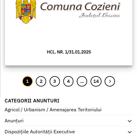
HCL. NR. 1/31.01.2025
1
2
3
4
…
14
CATEGORII ANUNTURI
Agricol / Urbanism / Amenajarea Teritoriului
Anunțuri
Dispozițiile Autorității Executive