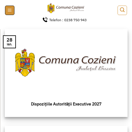
Skip
to
content
Telefon : 0238 750 943
28
ian.
Dispozițiile Autorității Executive 2027