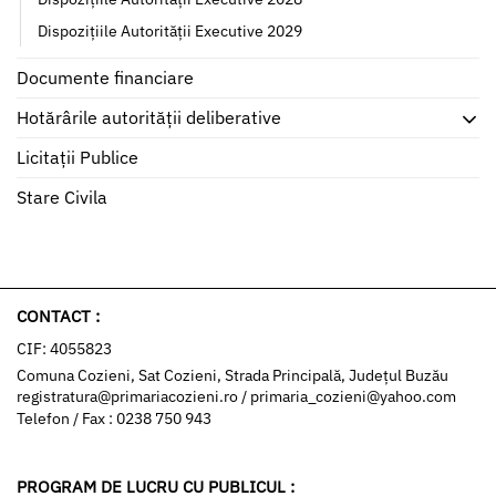
Dispozițiile Autorității Executive 2029
Documente financiare
Hotărârile autorității deliberative
Licitații Publice
Stare Civila
CONTACT :
CIF: 4055823
Comuna Cozieni, Sat Cozieni, Strada Principală, Județul Buzău
registratura@primariacozieni.ro
/
primaria_cozieni@yahoo.com
Telefon / Fax : 0238 750 943
PROGRAM DE LUCRU CU PUBLICUL :