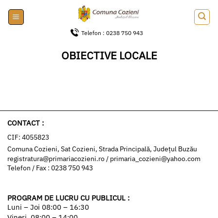
Skip
to
content
Telefon : 0238 750 943
OBIECTIVE LOCALE
CONTACT :
CIF: 4055823
Comuna Cozieni, Sat Cozieni, Strada Principală, Județul Buzău
registratura@primariacozieni.ro
/
primaria_cozieni@yahoo.com
Telefon / Fax : 0238 750 943
PROGRAM DE LUCRU CU PUBLICUL :
Luni – Joi 08:00 – 16:30
Vineri 08:00 – 14:00