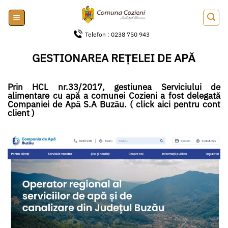
Skip
to
content
Telefon : 0238 750 943
GESTIONAREA REȚELEI DE APĂ
Prin HCL nr.33/2017, gestiunea Serviciului de
alimentare cu apă a comunei Cozieni a fost delegată
Companiei de Apă S.A Buzău.
( click aici pentru cont
client )