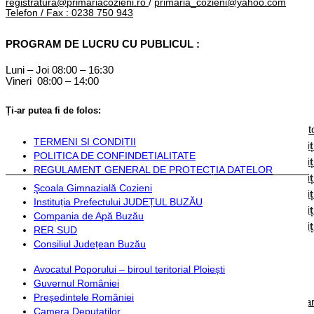
registratura@primariacozieni.ro
/
primaria_cozieni@yahoo.com
Componență
Telefon / Fax : 0238 750 943
Monitorul Oficial Local
PROGRAM DE LUCRU CU PUBLICUL :
STATUT COZIENI
Luni – Joi 08:00 – 16:30
Vineri 08:00 – 14:00
Inființarea Primăriei Cozieni
Regulament de organizare
Ți-ar putea fi de folos:
Documente financiare
Hotărârile Autorității Deliberative
Dispozițiile Aut
TERMENI SI CONDIȚII
Hotărârile autorității deliberative 2024
Dispoziț
POLITICA DE CONFINDETIALITATE
Hotărârile autorității deliberative 2025
Dispoziț
REGULAMENT GENERAL DE PROTECȚIA DATELOR
Hotărârile autorității deliberative 2026
Dispoziț
Şcoala Gimnazială Cozieni
Hotărârile autorității deliberative 2027
Dispoziț
Instituția Prefectului JUDEȚUL BUZĂU
Hotărârile autorității deliberative 2028
Dispoziț
Compania de Apă Buzău
Hotărârile autorității deliberative 2029
Dispoziț
RER SUD
Consiliul Județean Buzău
Instituții și servicii publice
Avocatul Poporului – biroul teritorial Ploiești
Guvernul României
Plată taxe și impozite
Președintele României
Documente necesare pentru completarea cererilor şi formulare
Camera Deputaților