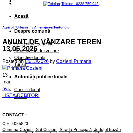
Telefon : 0238 750 943
Acasă
Agricol / Urbanism / Amenajarea Teritoriului
Despre comună
ANUNȚ DE VÂNZARE TEREN
Prezentare generală
13.05.2026
Strategia de dezvoltare
Obiective locale
Posted on
05/13/2026
by
Cozieni Primaria
Turism
13
Autorități publice locale
mai
ov1
Consiliu local
LISTĂ DEBITORI
Primar
Anunț de vânzare teren 13.05.2026
Primăria
CONTACT :
ORGANIGRAMĂ
CIF: 4055823
Conducere
Comuna Cozieni, Sat Cozieni, Strada Principală, Județul Buzău