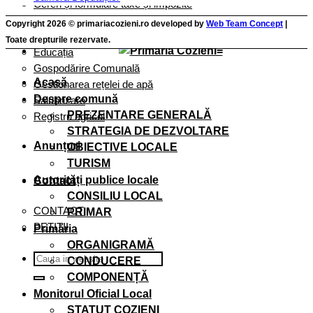
Cereri și formulare taxe și impozite
Cereri și Formulare Registru Agricol
Copyright 2026 © primariacozieni.ro developed by
Web Team Concept
|
Cereri și formulare Urbanism
Toate drepturile rezervate.
Educația
Gospodărire Comunală
Acasă
Gestionarea rețelei de apă
Despre comună
Salubrizare
PREZENTARE GENERALĂ
Registru agricol
STRATEGIA DE DEZVOLTARE
Anunțuri
OBIECTIVE LOCALE
TURISM
Autorități publice locale
Contact
CONSILIU LOCAL
CONTACT
PRIMAR
PETIȚII
Primăria
ORGANIGRAMĂ
CONDUCERE
COMPONENȚĂ
Monitorul Oficial Local
STATUT COZIENI