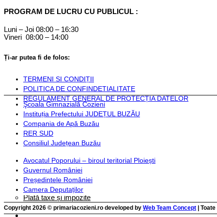
Componență
PROGRAM DE LUCRU CU PUBLICUL :
Monitorul Oficial Local
Luni – Joi 08:00 – 16:30
Vineri 08:00 – 14:00
STATUT COZIENI
Inființarea Primăriei Cozieni
Ți-ar putea fi de folos:
Regulament de organizare
Documente financiare
TERMENI SI CONDIȚII
POLITICA DE CONFINDETIALITATE
Hotărârile Autorității Deliberative
Dispozițiile Aut
REGULAMENT GENERAL DE PROTECȚIA DATELOR
Hotărârile autorității deliberative 2024
Dispoziț
Şcoala Gimnazială Cozieni
Hotărârile autorității deliberative 2025
Dispoziț
Instituția Prefectului JUDEȚUL BUZĂU
Hotărârile autorității deliberative 2026
Dispoziț
Compania de Apă Buzău
RER SUD
Hotărârile autorității deliberative 2027
Dispoziț
Consiliul Județean Buzău
Hotărârile autorității deliberative 2028
Dispoziț
Hotărârile autorității deliberative 2029
Dispoziț
Avocatul Poporului – biroul teritorial Ploiești
Guvernul României
Instituții și servicii publice
Președintele României
Camera Deputaților
Plată taxe și impozite
Documente necesare pentru completarea cererilor şi formulare
Copyright 2026 © primariacozieni.ro developed by
Web Team Concept
| Toate