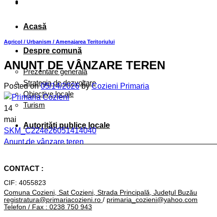
Acasă
Agricol / Urbanism / Amenajarea Teritoriului
Despre comună
ANUNȚ DE VÂNZARE TEREN
Prezentare generală
Strategia de dezvoltare
Posted on
05/14/2026
by
Cozieni Primaria
Obiective locale
Turism
14
mai
Autorități publice locale
SKM_C224e26051414040
Anunț de vânzare teren
Consiliu local
Rezultat selecție dosar concurs Consilier școlar
Primar
CONTACT :
Primăria
CIF: 4055823
Comuna Cozieni, Sat Cozieni, Strada Principală, Județul Buzău
ORGANIGRAMĂ
registratura@primariacozieni.ro
/
primaria_cozieni@yahoo.com
Telefon / Fax : 0238 750 943
Conducere