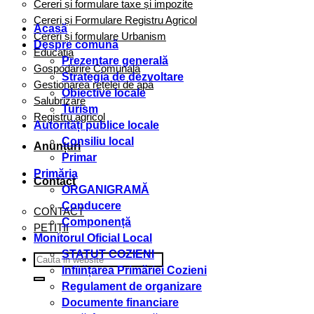
Cereri și formulare taxe și impozite
Cereri și Formulare Registru Agricol
Acasă
Cereri și formulare Urbanism
Despre comună
Educația
Prezentare generală
Gospodărire Comunală
Strategia de dezvoltare
Gestionarea rețelei de apă
Obiective locale
Salubrizare
Turism
Registru agricol
Autorități publice locale
Consiliu local
Anunțuri
Primar
Primăria
Contact
ORGANIGRAMĂ
Conducere
CONTACT
Componență
PETIȚII
Monitorul Oficial Local
STATUT COZIENI
Inființarea Primăriei Cozieni
Regulament de organizare
Documente financiare