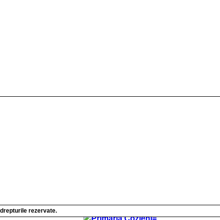
orității Executive
iile Autorității Executive 2024
iile Autorității Executive 2025
iile Autorității Executive 2026
iile Autorității Executive 2027
iile Autorității Executive 2028
iile Autorității Executive 2029
lor (Taxe si Impozite)
 drepturile rezervate.