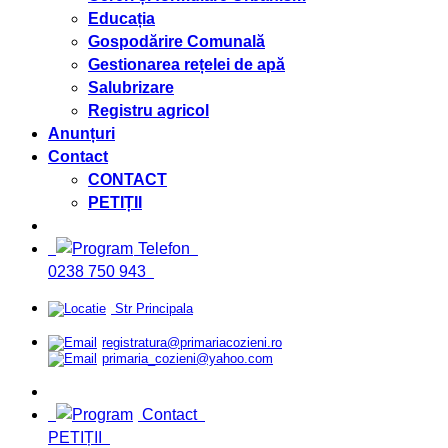
Educația
Gospodărire Comunală
Gestionarea rețelei de apă
Salubrizare
Registru agricol
Anunțuri
Contact
CONTACT
PETIȚII
Telefon
0238 750 943
Str Principala
registratura@primariacozieni.ro
primaria_cozieni@yahoo.com
Contact
PETIȚII