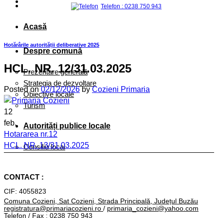
Telefon : 0238 750 943
Acasă
Hotărârile autorității deliberative 2025
Despre comună
HCL. NR. 12/31.03.2025
Prezentare generală
Strategia de dezvoltare
Posted on
02/12/2026
by
Cozieni Primaria
Obiective locale
Turism
12
feb.
Autorități publice locale
Hotararea nr.12
HCL. NR. 13/31.03.2025
Consiliu local
HCL. NR. 11/31.03.2025
Primar
CONTACT :
Primăria
CIF: 4055823
ORGANIGRAMĂ
Comuna Cozieni, Sat Cozieni, Strada Principală, Județul Buzău
registratura@primariacozieni.ro
/
primaria_cozieni@yahoo.com
Conducere
Telefon / Fax : 0238 750 943