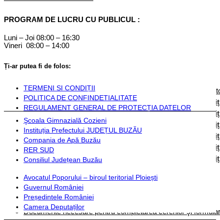
Componență
PROGRAM DE LUCRU CU PUBLICUL :
Monitorul Oficial Local
Luni – Joi 08:00 – 16:30
Vineri 08:00 – 14:00
STATUT COZIENI
Inființarea Primăriei Cozieni
Ți-ar putea fi de folos:
Regulament de organizare
Documente financiare
TERMENI SI CONDIȚII
Hotărârile Autorității Deliberative
Dispozițiile Aut
POLITICA DE CONFINDETIALITATE
Hotărârile autorității deliberative 2024
Dispoziț
REGULAMENT GENERAL DE PROTECȚIA DATELOR
Hotărârile autorității deliberative 2025
Dispoziț
Şcoala Gimnazială Cozieni
Hotărârile autorității deliberative 2026
Dispoziț
Instituția Prefectului JUDEȚUL BUZĂU
Hotărârile autorității deliberative 2027
Dispoziț
Compania de Apă Buzău
Hotărârile autorității deliberative 2028
Dispoziț
RER SUD
Hotărârile autorității deliberative 2029
Dispoziț
Consiliul Județean Buzău
Avocatul Poporului – biroul teritorial Ploiești
Instituții și servicii publice
Guvernul României
Președintele României
Plată taxe și impozite
Camera Deputaților
Documente necesare pentru completarea cererilor şi formulare