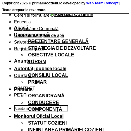
Cereri și formulare taxe și impozite
Copyright 2026 © primariacozieni.ro developed by
Web Team Concept
|
Cereri și Formulare Registru Agricol
Toate drepturile rezervate.
Cereri și formulare Urbanism
Educația
Acasă
Gospodărire Comunală
Despre comună
Gestionarea rețelei de apă
PREZENTARE GENERALĂ
Salubrizare
STRATEGIA DE DEZVOLTARE
Registru agricol
OBIECTIVE LOCALE
Anunțuri
TURISM
Autorități publice locale
CONSILIU LOCAL
Contact
PRIMAR
CONTACT
Primăria
PETIȚII
ORGANIGRAMĂ
CONDUCERE
COMPONENȚĂ
Monitorul Oficial Local
STATUT COZIENI
INFIINȚAREA PRIMĂRIEI COZIENI