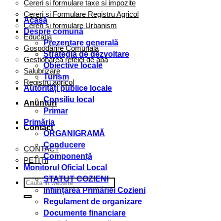
Cereri și formulare taxe și impozite
Cereri și Formulare Registru Agricol
Acasă
Cereri și formulare Urbanism
Despre comună
Educația
Prezentare generală
Gospodărire Comunală
Strategia de dezvoltare
Gestionarea rețelei de apă
Obiective locale
Salubrizare
Turism
Registru agricol
Autorități publice locale
Consiliu local
Anunțuri
Primar
Primăria
Contact
ORGANIGRAMĂ
Conducere
CONTACT
Componență
PETIȚII
Monitorul Oficial Local
STATUT COZIENI
Inființarea Primăriei Cozieni
Regulament de organizare
Documente financiare