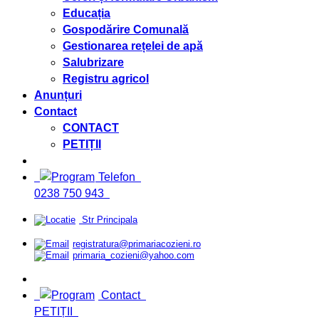
Educația
Gospodărire Comunală
Gestionarea rețelei de apă
Salubrizare
Registru agricol
Anunțuri
Contact
CONTACT
PETIȚII
Telefon
0238 750 943
Str Principala
registratura@primariacozieni.ro
primaria_cozieni@yahoo.com
Contact
PETIȚII