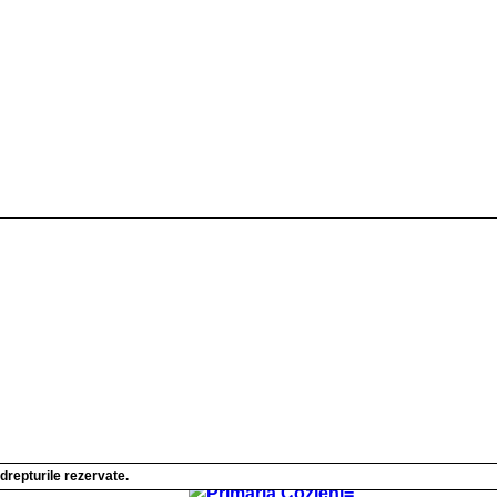
orității Executive
iile Autorității Executive 2024
iile Autorității Executive 2025
iile Autorității Executive 2026
iile Autorității Executive 2027
iile Autorității Executive 2028
iile Autorității Executive 2029
lor (Taxe si Impozite)
 drepturile rezervate.