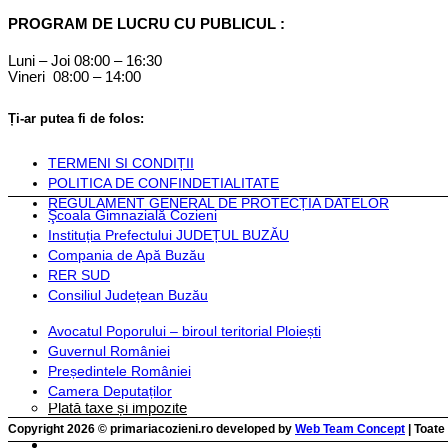
Componență
PROGRAM DE LUCRU CU PUBLICUL :
Monitorul Oficial Local
Luni – Joi 08:00 – 16:30
Vineri 08:00 – 14:00
STATUT COZIENI
Inființarea Primăriei Cozieni
Ți-ar putea fi de folos:
Regulament de organizare
Documente financiare
TERMENI SI CONDIȚII
POLITICA DE CONFINDETIALITATE
Hotărârile Autorității Deliberative
Dispozițiile Aut
REGULAMENT GENERAL DE PROTECȚIA DATELOR
Hotărârile autorității deliberative 2024
Dispoziț
Şcoala Gimnazială Cozieni
Hotărârile autorității deliberative 2025
Dispoziț
Instituția Prefectului JUDEȚUL BUZĂU
Hotărârile autorității deliberative 2026
Dispoziț
Compania de Apă Buzău
RER SUD
Hotărârile autorității deliberative 2027
Dispoziț
Consiliul Județean Buzău
Hotărârile autorității deliberative 2028
Dispoziț
Hotărârile autorității deliberative 2029
Dispoziț
Avocatul Poporului – biroul teritorial Ploiești
Guvernul României
Instituții și servicii publice
Președintele României
Camera Deputaților
Plată taxe și impozite
Documente necesare pentru completarea cererilor şi formulare
Copyright 2026 © primariacozieni.ro developed by
Web Team Concept
| Toate