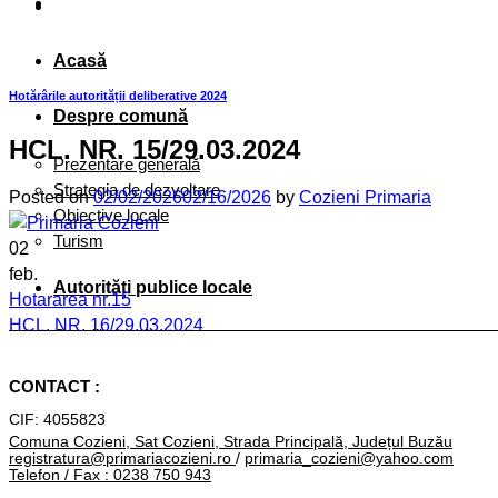
Acasă
Hotărârile autorității deliberative 2024
Despre comună
HCL. NR. 15/29.03.2024
Prezentare generală
Strategia de dezvoltare
Posted on
02/02/2026
02/16/2026
by
Cozieni Primaria
Obiective locale
Turism
02
feb.
Autorități publice locale
Hotararea nr.15
HCL. NR. 16/29.03.2024
Consiliu local
HCL. NR. 14/29.03.2024
Primar
CONTACT :
Primăria
CIF: 4055823
Comuna Cozieni, Sat Cozieni, Strada Principală, Județul Buzău
ORGANIGRAMĂ
registratura@primariacozieni.ro
/
primaria_cozieni@yahoo.com
Telefon / Fax : 0238 750 943
Conducere