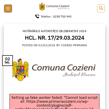
Skip
to
content
Telefon : 0238 750 943
HOTĂRÂRILE AUTORITĂȚII DELIBERATIVE 2024
HCL. NR. 17/29.03.2024
POSTED ON
02/02/2026
BY
COZIENI PRIMARIA
02
feb.
Setting up fake worker failed: "Cannot load script
at: https://www.primariacozieni.ro/wp-
content/plugins/pdf-