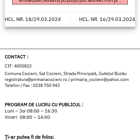
embedder/assets/js/pdfjs/pdf.worker.min.js".
HCL. NR. 18/29.03.2024
HCL. NR. 16/29.03.2024
CONTACT :
CIF: 4055823
Comuna Cozieni, Sat Cozieni, Strada Principală, Județul Buzău
registratura@primariacozieni.ro
/
primaria_cozieni@yahoo.com
Telefon / Fax : 0238 750 943
PROGRAM DE LUCRU CU PUBLICUL :
Luni – Joi 08:00 – 16:30
Vineri 08:00 – 14:00
Ți-ar putea fi de folos: