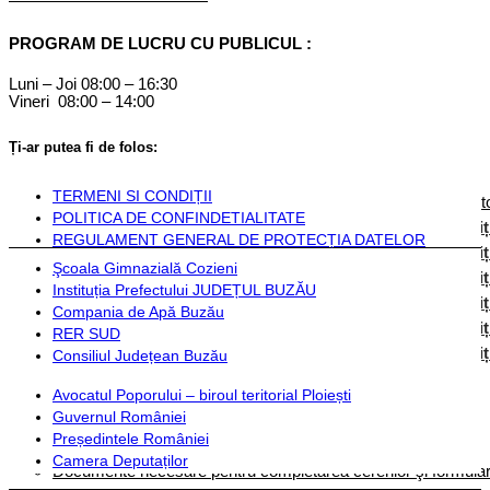
Componență
PROGRAM DE LUCRU CU PUBLICUL :
Monitorul Oficial Local
Luni – Joi 08:00 – 16:30
Vineri 08:00 – 14:00
STATUT COZIENI
Inființarea Primăriei Cozieni
Ți-ar putea fi de folos:
Regulament de organizare
Documente financiare
TERMENI SI CONDIȚII
Hotărârile Autorității Deliberative
Dispozițiile Aut
POLITICA DE CONFINDETIALITATE
Hotărârile autorității deliberative 2024
Dispoziț
REGULAMENT GENERAL DE PROTECȚIA DATELOR
Hotărârile autorității deliberative 2025
Dispoziț
Şcoala Gimnazială Cozieni
Hotărârile autorității deliberative 2026
Dispoziț
Instituția Prefectului JUDEȚUL BUZĂU
Hotărârile autorității deliberative 2027
Dispoziț
Compania de Apă Buzău
Hotărârile autorității deliberative 2028
Dispoziț
RER SUD
Hotărârile autorității deliberative 2029
Dispoziț
Consiliul Județean Buzău
Avocatul Poporului – biroul teritorial Ploiești
Instituții și servicii publice
Guvernul României
Președintele României
Plată taxe și impozite
Camera Deputaților
Documente necesare pentru completarea cererilor şi formulare