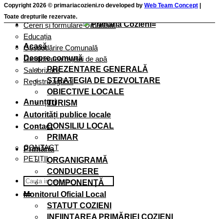
Cereri și formulare taxe și impozite
Copyright 2026 © primariacozieni.ro developed by
Web Team Concept
|
Cereri și Formulare Registru Agricol
Toate drepturile rezervate.
Cereri și formulare Urbanism
Educația
Acasă
Gospodărire Comunală
Despre comună
Gestionarea rețelei de apă
PREZENTARE GENERALĂ
Salubrizare
STRATEGIA DE DEZVOLTARE
Registru agricol
OBIECTIVE LOCALE
Anunțuri
TURISM
Autorități publice locale
CONSILIU LOCAL
Contact
PRIMAR
CONTACT
Primăria
PETIȚII
ORGANIGRAMĂ
CONDUCERE
COMPONENȚĂ
Monitorul Oficial Local
STATUT COZIENI
INFIINȚAREA PRIMĂRIEI COZIENI