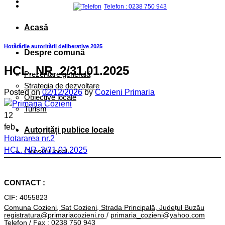
Telefon : 0238 750 943
Acasă
Hotărârile autorității deliberative 2025
Despre comună
HCL. NR. 2/31.01.2025
Prezentare generală
Strategia de dezvoltare
Posted on
02/12/2026
by
Cozieni Primaria
Obiective locale
Turism
12
feb.
Autorități publice locale
Hotararea nr.2
HCL. NR. 3/31.01.2025
Consiliu local
HCL. NR. 1/31.01.2025
Primar
CONTACT :
Primăria
CIF: 4055823
ORGANIGRAMĂ
Comuna Cozieni, Sat Cozieni, Strada Principală, Județul Buzău
registratura@primariacozieni.ro
/
primaria_cozieni@yahoo.com
Conducere
Telefon / Fax : 0238 750 943