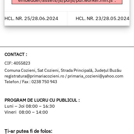
embedder/assets/js/pdfjs/pdf.worker.min.js".
HCL. NR. 25/28.06.2024
HCL. NR. 23/28.05.2024
CONTACT :
CIF: 4055823
Comuna Cozieni, Sat Cozieni, Strada Principală, Județul Buzău
registratura@primariacozieni.ro
/
primaria_cozieni@yahoo.com
Telefon / Fax : 0238 750 943
PROGRAM DE LUCRU CU PUBLICUL :
Luni – Joi 08:00 – 16:30
Vineri 08:00 – 14:00
Ți-ar putea fi de folos: