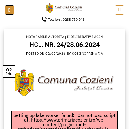
Skip
to
content
Telefon : 0238 750 943
HOTĂRÂRILE AUTORITĂȚII DELIBERATIVE 2024
HCL. NR. 24/28.06.2024
POSTED ON
02/02/2026
BY
COZIENI PRIMARIA
02
feb.
Setting up fake worker failed: "Cannot load script
at: https://www.primariacozieni.ro/wp-
content/plugins/pdf-