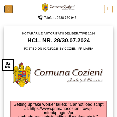
Skip
to
content
Telefon : 0238 750 943
HOTĂRÂRILE AUTORITĂȚII DELIBERATIVE 2024
HCL. NR. 28/30.07.2024
POSTED ON
02/02/2026
BY
COZIENI PRIMARIA
02
feb.
Setting up fake worker failed: "Cannot load script
at: https://www.primariacozieni.ro/wp-
content/plugins/pdf-
embedder/assets/js/pdfjs/pdf.worker.min.js".