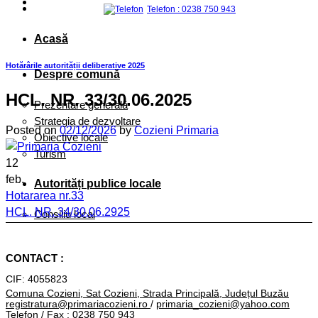
Telefon : 0238 750 943
Acasă
Hotărârile autorității deliberative 2025
Despre comună
HCL. NR. 33/30.06.2025
Prezentare generală
Strategia de dezvoltare
Posted on
02/12/2026
by
Cozieni Primaria
Obiective locale
Turism
12
feb.
Autorități publice locale
Hotararea nr.33
HCL. NR. 34/30.06.2925
Consiliu local
HCL. NR. 32/30.06.2025
Primar
CONTACT :
Primăria
CIF: 4055823
ORGANIGRAMĂ
Comuna Cozieni, Sat Cozieni, Strada Principală, Județul Buzău
registratura@primariacozieni.ro
/
primaria_cozieni@yahoo.com
Conducere
Telefon / Fax : 0238 750 943