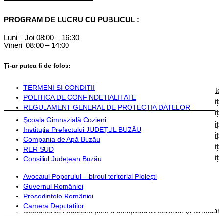
Componență
PROGRAM DE LUCRU CU PUBLICUL :
Monitorul Oficial Local
Luni – Joi 08:00 – 16:30
Vineri 08:00 – 14:00
STATUT COZIENI
Inființarea Primăriei Cozieni
Ți-ar putea fi de folos:
Regulament de organizare
Documente financiare
TERMENI SI CONDIȚII
Hotărârile Autorității Deliberative
Dispozițiile Aut
POLITICA DE CONFINDETIALITATE
Hotărârile autorității deliberative 2024
Dispoziț
REGULAMENT GENERAL DE PROTECȚIA DATELOR
Hotărârile autorității deliberative 2025
Dispoziț
Şcoala Gimnazială Cozieni
Hotărârile autorității deliberative 2026
Dispoziț
Instituția Prefectului JUDEȚUL BUZĂU
Hotărârile autorității deliberative 2027
Dispoziț
Compania de Apă Buzău
Hotărârile autorității deliberative 2028
Dispoziț
RER SUD
Hotărârile autorității deliberative 2029
Dispoziț
Consiliul Județean Buzău
Avocatul Poporului – biroul teritorial Ploiești
Instituții și servicii publice
Guvernul României
Președintele României
Plată taxe și impozite
Camera Deputaților
Documente necesare pentru completarea cererilor şi formulare