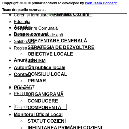
Cereri și formulare taxe și impozite
Copyright 2026 © primariacozieni.ro developed by
Web Team Concept
|
Cereri și Formulare Registru Agricol
Toate drepturile rezervate.
Cereri și formulare Urbanism
Educația
Acasă
Gospodărire Comunală
Despre comună
Gestionarea rețelei de apă
PREZENTARE GENERALĂ
Salubrizare
STRATEGIA DE DEZVOLTARE
Registru agricol
OBIECTIVE LOCALE
Anunțuri
TURISM
Autorități publice locale
CONSILIU LOCAL
Contact
PRIMAR
CONTACT
Primăria
PETIȚII
ORGANIGRAMĂ
CONDUCERE
COMPONENȚĂ
Monitorul Oficial Local
STATUT COZIENI
INFIINȚAREA PRIMĂRIEI COZIENI