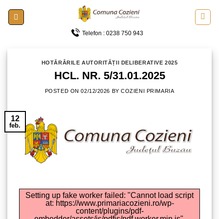
Skip
to
content
Telefon : 0238 750 943
HOTĂRÂRILE AUTORITĂȚII DELIBERATIVE 2025
HCL. NR. 5/31.01.2025
POSTED ON
02/12/2026
BY
COZIENI PRIMARIA
12
feb.
Setting up fake worker failed: "Cannot load script
at: https://www.primariacozieni.ro/wp-
content/plugins/pdf-
embedder/assets/js/pdfjs/pdf.worker.min.js".