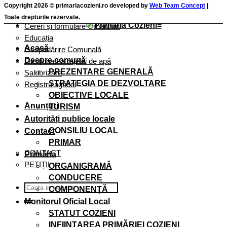
Cereri și formulare taxe și impozite
Copyright 2026 © primariacozieni.ro developed by
Web Team Concept
|
Cereri și Formulare Registru Agricol
Toate drepturile rezervate.
Cereri și formulare Urbanism
Educația
Acasă
Gospodărire Comunală
Despre comună
Gestionarea rețelei de apă
PREZENTARE GENERALĂ
Salubrizare
STRATEGIA DE DEZVOLTARE
Registru agricol
OBIECTIVE LOCALE
Anunțuri
TURISM
Autorități publice locale
CONSILIU LOCAL
Contact
PRIMAR
CONTACT
Primăria
PETIȚII
ORGANIGRAMĂ
CONDUCERE
COMPONENȚĂ
Monitorul Oficial Local
STATUT COZIENI
INFIINȚAREA PRIMĂRIEI COZIENI