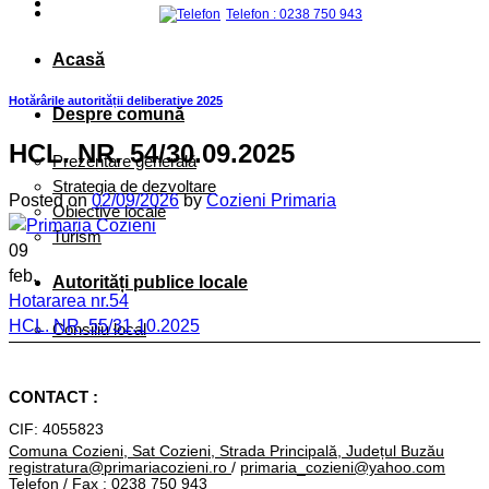
Telefon : 0238 750 943
Acasă
Hotărârile autorității deliberative 2025
Despre comună
HCL. NR. 54/30.09.2025
Prezentare generală
Strategia de dezvoltare
Posted on
02/09/2026
by
Cozieni Primaria
Obiective locale
Turism
09
feb.
Autorități publice locale
Hotararea nr.54
HCL. NR. 55/31.10.2025
Consiliu local
HCL. NR. 53/30.09.2025
Primar
CONTACT :
Primăria
CIF: 4055823
ORGANIGRAMĂ
Comuna Cozieni, Sat Cozieni, Strada Principală, Județul Buzău
registratura@primariacozieni.ro
/
primaria_cozieni@yahoo.com
Conducere
Telefon / Fax : 0238 750 943