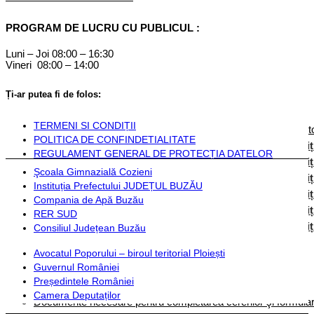
Componență
PROGRAM DE LUCRU CU PUBLICUL :
Monitorul Oficial Local
Luni – Joi 08:00 – 16:30
Vineri 08:00 – 14:00
STATUT COZIENI
Inființarea Primăriei Cozieni
Ți-ar putea fi de folos:
Regulament de organizare
Documente financiare
TERMENI SI CONDIȚII
Hotărârile Autorității Deliberative
Dispozițiile Aut
POLITICA DE CONFINDETIALITATE
Hotărârile autorității deliberative 2024
Dispoziț
REGULAMENT GENERAL DE PROTECȚIA DATELOR
Hotărârile autorității deliberative 2025
Dispoziț
Şcoala Gimnazială Cozieni
Hotărârile autorității deliberative 2026
Dispoziț
Instituția Prefectului JUDEȚUL BUZĂU
Hotărârile autorității deliberative 2027
Dispoziț
Compania de Apă Buzău
Hotărârile autorității deliberative 2028
Dispoziț
RER SUD
Hotărârile autorității deliberative 2029
Dispoziț
Consiliul Județean Buzău
Avocatul Poporului – biroul teritorial Ploiești
Instituții și servicii publice
Guvernul României
Președintele României
Plată taxe și impozite
Camera Deputaților
Documente necesare pentru completarea cererilor şi formulare