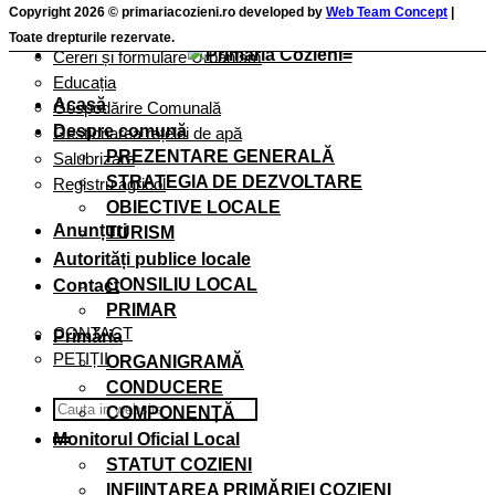
Cereri și formulare taxe și impozite
Copyright 2026 © primariacozieni.ro developed by
Web Team Concept
|
Cereri și Formulare Registru Agricol
Toate drepturile rezervate.
Cereri și formulare Urbanism
Educația
Acasă
Gospodărire Comunală
Despre comună
Gestionarea rețelei de apă
PREZENTARE GENERALĂ
Salubrizare
STRATEGIA DE DEZVOLTARE
Registru agricol
OBIECTIVE LOCALE
Anunțuri
TURISM
Autorități publice locale
CONSILIU LOCAL
Contact
PRIMAR
CONTACT
Primăria
PETIȚII
ORGANIGRAMĂ
CONDUCERE
COMPONENȚĂ
Monitorul Oficial Local
STATUT COZIENI
INFIINȚAREA PRIMĂRIEI COZIENI