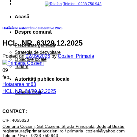
Telefon : 0238 750 943
Acasă
Hotărârile autorității deliberative 2025
Despre comună
HCL. NR. 63/29.12.2025
Prezentare generală
Strategia de dezvoltare
Posted on
02/09/2026
by
Cozieni Primaria
Obiective locale
Turism
09
feb.
Autorități publice locale
Hotararea nr.63
HCL. NR. 64/29.12.2025
Consiliu local
HCL. NR. 62/17.12.2025
Primar
CONTACT :
Primăria
CIF: 4055823
ORGANIGRAMĂ
Comuna Cozieni, Sat Cozieni, Strada Principală, Județul Buzău
registratura@primariacozieni.ro
/
primaria_cozieni@yahoo.com
Conducere
Telefon / Fax : 0238 750 943