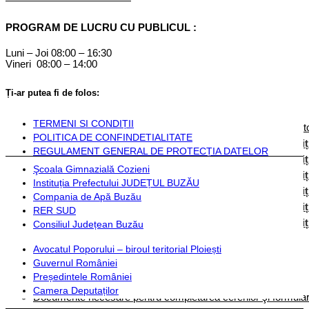
Componență
PROGRAM DE LUCRU CU PUBLICUL :
Monitorul Oficial Local
Luni – Joi 08:00 – 16:30
Vineri 08:00 – 14:00
STATUT COZIENI
Inființarea Primăriei Cozieni
Ți-ar putea fi de folos:
Regulament de organizare
Documente financiare
TERMENI SI CONDIȚII
Hotărârile Autorității Deliberative
Dispozițiile Aut
POLITICA DE CONFINDETIALITATE
Hotărârile autorității deliberative 2024
Dispoziț
REGULAMENT GENERAL DE PROTECȚIA DATELOR
Hotărârile autorității deliberative 2025
Dispoziț
Şcoala Gimnazială Cozieni
Hotărârile autorității deliberative 2026
Dispoziț
Instituția Prefectului JUDEȚUL BUZĂU
Hotărârile autorității deliberative 2027
Dispoziț
Compania de Apă Buzău
Hotărârile autorității deliberative 2028
Dispoziț
RER SUD
Hotărârile autorității deliberative 2029
Dispoziț
Consiliul Județean Buzău
Avocatul Poporului – biroul teritorial Ploiești
Instituții și servicii publice
Guvernul României
Președintele României
Plată taxe și impozite
Camera Deputaților
Documente necesare pentru completarea cererilor şi formulare