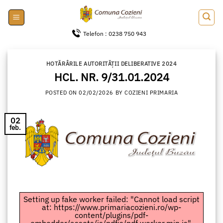
Skip
to
content
Telefon : 0238 750 943
HOTĂRÂRILE AUTORITĂȚII DELIBERATIVE 2024
HCL. NR. 9/31.01.2024
POSTED ON
02/02/2026
BY
COZIENI PRIMARIA
02
feb.
Setting up fake worker failed: "Cannot load script
at: https://www.primariacozieni.ro/wp-
content/plugins/pdf-