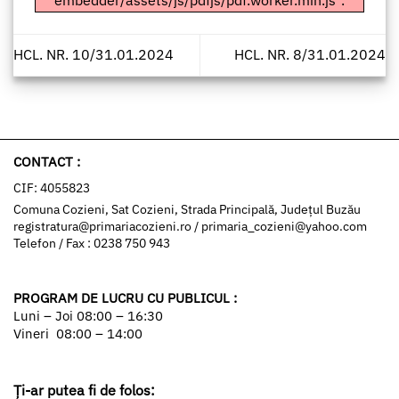
embedder/assets/js/pdfjs/pdf.worker.min.js".
HCL. NR. 10/31.01.2024
HCL. NR. 8/31.01.2024
CONTACT :
CIF: 4055823
Comuna Cozieni, Sat Cozieni, Strada Principală, Județul Buzău
registratura@primariacozieni.ro
/
primaria_cozieni@yahoo.com
Telefon / Fax : 0238 750 943
PROGRAM DE LUCRU CU PUBLICUL :
Luni – Joi 08:00 – 16:30
Vineri 08:00 – 14:00
Ți-ar putea fi de folos: