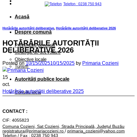
Telefon : 0238 750 943
Acasă
Hotărârile autorității deliberative
,
Hotărârile autorității deliberative 2026
Despre comună
HOTĂRÂRILE AUTORITĂȚII
Prezentare generală
DELIBERATIVE 2026
Strategia de dezvoltare
Obiective locale
Posted on
10/15/2025
10/15/2025
by
Primaria Cozieni
Turism
15
Autorități publice locale
oct.
Hotărârile autorității deliberative 2025
Consiliu local
Hotărârile autorității deliberative 2027
Primar
CONTACT :
Primăria
CIF: 4055823
ORGANIGRAMĂ
Comuna Cozieni, Sat Cozieni, Strada Principală, Județul Buzău
registratura@primariacozieni.ro
/
primaria_cozieni@yahoo.com
Conducere
Telefon / Fax : 0238 750 943