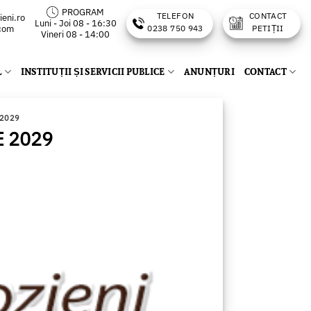
PROGRAM
TELEFON
CONTACT
eni.ro
Luni - Joi 08 - 16:30
.com
0238 750 943
PETIȚII
Vineri 08 - 14:00
L
INSTITUȚII ȘI SERVICII PUBLICE
ANUNȚURI
CONTACT
 2029
E 2029