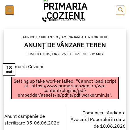
Skip
to
content
Telefon : 0238 750 943
AGRICOL / URBANISM / AMENAJAREA TERITORIULUI
ANUNȚ DE VÂNZARE TEREN
POSTED ON
05/18/2026
BY
COZIENI PRIMARIA
18
mai
Setting up fake worker failed: "Cannot load script
at: https://www.primariacozieni.ro/wp-
content/plugins/pdf-
embedder/assets/js/pdfjs/pdf.worker.min.js".
Comunicat-Audiențe
Anunț campanie de
Avocatul Poporului în data
sterilizare 05-06.06.2026
de 18.06.2026