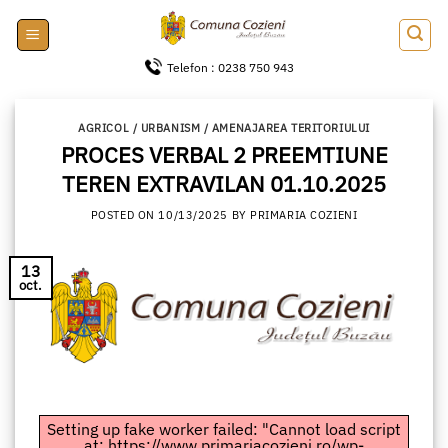
Skip
to
content
Telefon : 0238 750 943
AGRICOL / URBANISM / AMENAJAREA TERITORIULUI
PROCES VERBAL 2 PREEMTIUNE
TEREN EXTRAVILAN 01.10.2025
POSTED ON
10/13/2025
BY
PRIMARIA COZIENI
13
oct.
Setting up fake worker failed: "Cannot load script
at: https://www.primariacozieni.ro/wp-