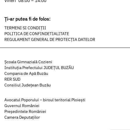
Vineri 08:00 – 14:00
Ți-ar putea fi de folos:
TERMENI SI CONDIȚII
POLITICA DE CONFINDETIALITATE
REGULAMENT GENERAL DE PROTECȚIA DATELOR
Şcoala Gimnazială Cozieni
Instituția Prefectului JUDEȚUL BUZĂU
Compania de Apă Buzău
RER SUD
Consiliul Județean Buzău
Avocatul Poporului – biroul teritorial Ploiești
Guvernul României
Președintele României
Camera Deputaților