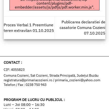
content/plugins/pdf-
embedder/assets/js/pdfjs/pdf.worker.min.js".
Publicarea declaratiei de
Proces Verbal 1 Preemtiune
casatorie Comuna Cozieni
teren extravilan 01.10.2025
07.10.2025
CONTACT :
CIF: 4055823
Comuna Cozieni, Sat Cozieni, Strada Principală, Județul Buzău
registratura@primariacozieni.ro
/
primaria_cozieni@yahoo.com
Telefon / Fax : 0238 750 943
PROGRAM DE LUCRU CU PUBLICUL :
Luni – Joi 08:00 – 16:30