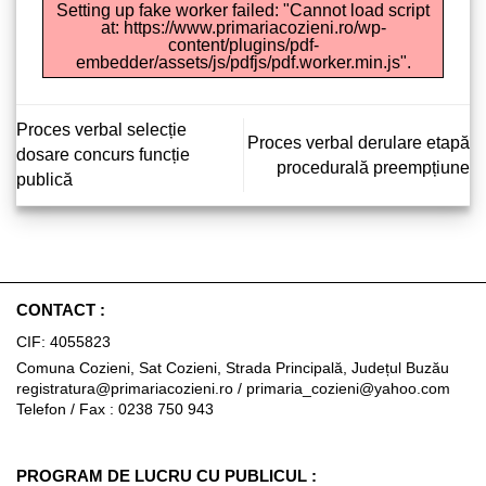
Setting up fake worker failed: "Cannot load script
at: https://www.primariacozieni.ro/wp-
content/plugins/pdf-
embedder/assets/js/pdfjs/pdf.worker.min.js".
Proces verbal selecție
Proces verbal derulare etapă
dosare concurs funcție
procedurală preempțiune
publică
CONTACT :
CIF: 4055823
Comuna Cozieni, Sat Cozieni, Strada Principală, Județul Buzău
registratura@primariacozieni.ro
/
primaria_cozieni@yahoo.com
Telefon / Fax : 0238 750 943
PROGRAM DE LUCRU CU PUBLICUL :