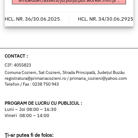
embedder/assets/js/pdfjs/pdf.worker.min.js".
HCL. NR. 36/30.06.2025
HCL. NR. 34/30.06.2925
CONTACT :
CIF: 4055823
Comuna Cozieni, Sat Cozieni, Strada Principală, Județul Buzău
registratura@primariacozieni.ro
/
primaria_cozieni@yahoo.com
Telefon / Fax : 0238 750 943
PROGRAM DE LUCRU CU PUBLICUL :
Luni – Joi 08:00 – 16:30
Vineri 08:00 – 14:00
Ți-ar putea fi de folos: