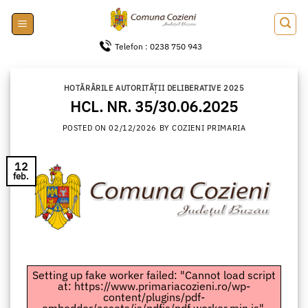
Skip
to
content
Telefon : 0238 750 943
HOTĂRÂRILE AUTORITĂȚII DELIBERATIVE 2025
HCL. NR. 35/30.06.2025
POSTED ON
02/12/2026
BY
COZIENI PRIMARIA
12
feb.
Setting up fake worker failed: "Cannot load script
at: https://www.primariacozieni.ro/wp-
content/plugins/pdf-